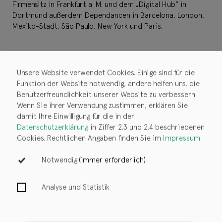
Firmensitz in Frankfurt a. M. und dem „Digital Hub“ in
Dortmund außerdem Dependancen in Barcelona, London,
Mexiko-Stadt, São Paulo, New York und Paris.
Unsere Website verwendet Cookies. Einige sind für die
Funktion der Website notwendig, andere helfen uns, die
Newsroom
Benutzerfreundlichkeit unserer Website zu verbessern.
Mehr aus dem
Wenn Sie ihrer Verwendung zustimmen, erklären Sie
damit Ihre Einwilligung für die in der
Datenschutzerklärung
in Ziffer 2.3 und 2.4 beschriebenen
Newsroom
Cookies. Rechtlichen Angaben finden Sie im
Impressum
.
Notwendig
(immer erforderlich)
Bookwire OS
Solutions
Analyse und Statistik
Kontakt