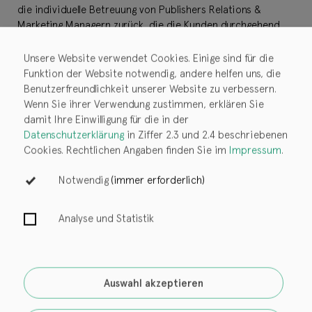
die individuelle Betreuung von Publishers Relations &
Marketing Managern zurück, die die Kunden durchgehend
betreuen. Die Bookwire GmbH wird geleitet von den
Gründern Jens Klingelhöfer (CEO) und John Ruhrmann (CO-
Unsere Website verwendet Cookies. Einige sind für die
CEO) sowie von Christian Lindemann (COO) und betreibt
Funktion der Website notwendig, andere helfen uns, die
neben dem Firmensitz in Frankfurt a. M. und dem
Benutzerfreundlichkeit unserer Website zu verbessern.
„Development Hub“ in Dortmund außerdem Dependancen
Wenn Sie ihrer Verwendung zustimmen, erklären Sie
in Barcelona, London, Mailand, São Paulo, New York und
damit Ihre Einwilligung für die in der
Paris.
Datenschutzerklärung
in Ziffer 2.3 und 2.4 beschriebenen
Cookies. Rechtlichen Angaben finden Sie im
Impressum
.
Für Medienanfragen und Interviewanfragen wenden Sie
Notwendig
(immer erforderlich)
Bookwire OS
sich bitte an:
Jan Stausberg
Solutions
Analyse und Statistik
Corporate PR Manager Bookwire
jan.stausberg@bookwire.de
Kontakt
Login
Auswahl akzeptieren